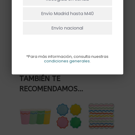
Pack de 18 servilletas de papel con
Ir A La Tienda
forma de tarta de cumpleaños con sus
Envío Madrid hasta M40
velas, en tonos multicolor
Envío nacional
Sin existencias
*Para más información, consulta nuestras
condiciones generales
.
TAMBIÉN TE
RECOMENDAMOS…