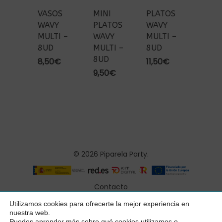
VASOS
MINI
PLATOS
WAVY
PLATOS
WAVY
MULTI –
WAVY
MULTI –
8UD
MULTI –
8UD
8UD
8,50
€
11,50
€
9,50
€
© 2026 Piparela Party.
Contacto
Aviso legal
Utilizamos cookies para ofrecerte la mejor experiencia en
Subtotal:
0,00
€
nuestra web.
Política de privacidad
Puedes aprender más sobre qué cookies utilizamos o