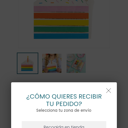
SERVILLETAS TARTA MULTI
– 18UD
¿CÓMO QUIERES RECIBIR
TU PEDIDO?
11,50
€
Selecciona tu zona de envío
NO HAY PRODUCTOS EN EL CARRITO.
Recogida en tienda