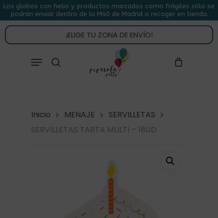
Skip
Los globos con helio y productos marcados como frágiles sólo se
podrán enviar dentro de la M40 de Madrid o recoger en tienda.
to
CLOSE
CARRITO
CART
main
¡ELIGE TU ZONA DE ENVÍO!
content
Close
Menu
buscar
Menu
Inicio
MENAJE
SERVILLETAS
SERVILLETAS TARTA MULTI – 18UD