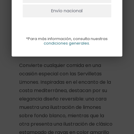
Envío nacional
Añadir Al Carrito
*Para más información, consulta nuestras
condiciones generales
.
Descripción
Convierte cualquier comida en una
ocasión especial con las Servilletas
Limones. Inspiradas en el encanto de la
costa mediterránea, destacan por su
elegancia diseño reversible: una cara
muestra una ilustración de limones
sobre fondo blanco, mientras que la
otra presenta una ilustración de clásico
estampado de rayas en color amarillo