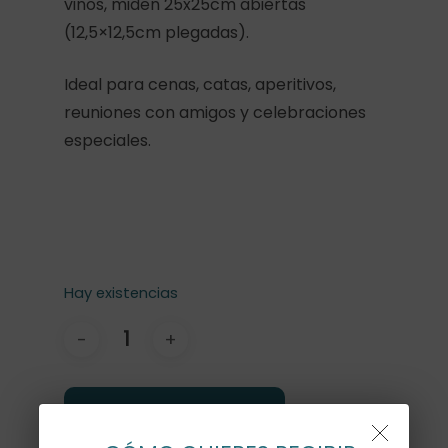
vinos, miden 25x25cm abiertas
(12,5×12,5cm plegadas).
Ideal para cenas, catas, aperitivos,
reuniones con amigos y celebraciones
especiales.
Hay existencias
Añadir Al Carrito