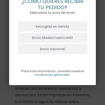
¿CÓMO QUIERES RECIBIR
TU PEDIDO?
Selecciona tu zona de envío
Descripción
NO HAY PRODUCTOS EN EL CARRITO.
Recogida en tienda
Las servilletas cocktail wine Bottles
Ir A La Tienda
aportan un toque elegante a cualquier
Envío Madrid hasta M40
mesa. Su diseño muestra una colección
Envío nacional
de botellas de vino pintadas en
acuarela, ideal para cenas, catas,
aperitivos y celebraciones con amigos o
familia.
*Para más información, consulta nuestras
condiciones generales
.
Fabricadas con papel de 3 capas,
ofrecen una excelente resistencia y
abosorción. Están impresas en Alemania
con tintas al agua no tóxicas sobre