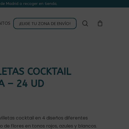
de Madrid o recoger en tienda.
CLOSE
CART
buscar
¡ELIGE TU ZONA DE ENVÍO!
NTOS
LETAS COCKTAIL
A – 24 UD
illetas cocktail en 4 diseños diferentes
de flores en tonos rojos, azules y blancos.