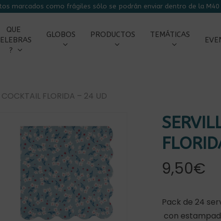
tos marcados como frágiles sólo se podrán enviar dentro de la M40 
CARRITO
QUE
GLOBOS
PRODUCTOS
TEMÁTICAS
ELEBRAS
EVE
?
 COCKTAIL FLORIDA – 24 UD
SERVIL
FLORID
9,50
€
Pack de 24 serv
con estampado 