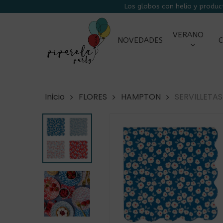
Skip
Los globos con helio y produc
to
main
VERANO
NOVEDADES
C
content
Inicio
FLORES
HAMPTON
SERVILLETAS