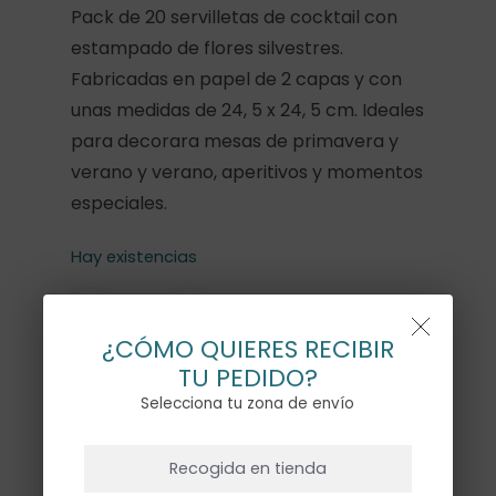
Pack de 20 servilletas de cocktail con
estampado de flores silvestres.
Fabricadas en papel de 2 capas y con
unas medidas de 24, 5 x 24, 5 cm. Ideales
para decorara mesas de primavera y
verano y verano, aperitivos y momentos
especiales.
Hay existencias
¿CÓMO QUIERES RECIBIR
TU PEDIDO?
Añadir Al Carrito
Selecciona tu zona de envío
NO HAY PRODUCTOS EN EL CARRITO.
Recogida en tienda