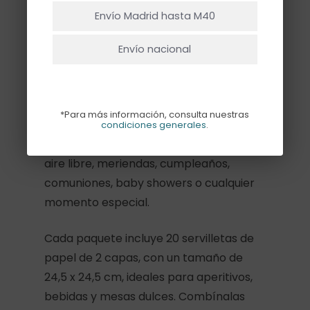
Ir A La Tienda
Descripción
Envío Madrid hasta M40
Llena tu mesa de color y frescura con
Envío nacional
estas servilletas cocktail con
estampado de flores silvestres. Su
diseño inspirado en un jardín
*Para más información, consulta nuestras
campestres es perfecto para crear
condiciones generales
.
mesas alegres y cuidadas en comidas al
aire libre, meriendas, cumpleaños,
comuniones, baby showers o cualquier
momento especial.
Cada paquete incluye 20 servilletas de
papel de 2 capas, con un tamaño de
24,5 x 24,5 cm, ideales para aperitivos,
bebidas y mesas dulces. Combínalas