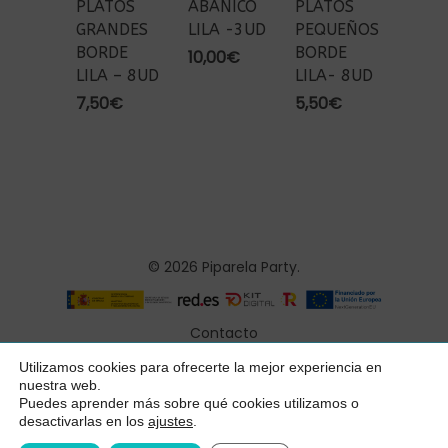
PLATOS
ABANICO
PLATOS
GRANDES
LILA -3UD
PEQUEÑOS
BORDE
BORDE
10,00
€
LILA – 8UD
LILA- 8UD
7,50
€
5,50
€
© 2026 Piparela Party.
Contacto
Aviso legal
Utilizamos cookies para ofrecerte la mejor experiencia en
Subtotal:
0,00
€
nuestra web.
Política de privacidad
Puedes aprender más sobre qué cookies utilizamos o
desactivarlas en los
ajustes
.
Ver Carrito
Finalizar Compra
Condiciones generales