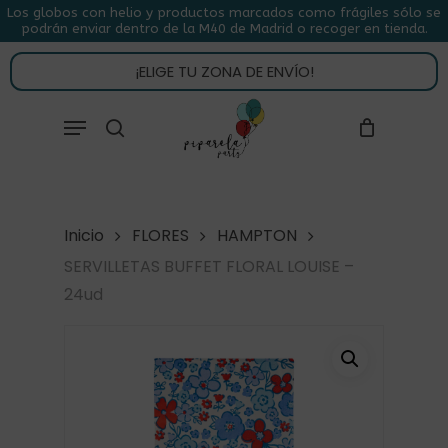
Skip
Los globos con helio y productos marcados como frágiles sólo se
podrán enviar dentro de la M40 de Madrid o recoger en tienda.
to
CLOSE
CARRITO
CART
main
¡ELIGE TU ZONA DE ENVÍO!
content
Close
Menu
buscar
Menu
Inicio
FLORES
HAMPTON
SERVILLETAS BUFFET FLORAL LOUISE –
24ud