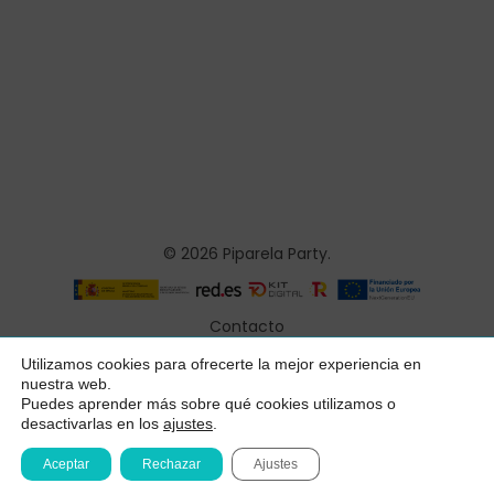
© 2026 Piparela Party.
Contacto
Aviso legal
Utilizamos cookies para ofrecerte la mejor experiencia en
Subtotal:
0,00
€
nuestra web.
Política de privacidad
Puedes aprender más sobre qué cookies utilizamos o
desactivarlas en los
ajustes
.
Ver Carrito
Finalizar Compra
Condiciones generales
Aceptar
Rechazar
Ajustes
Declaración de accesibilidad