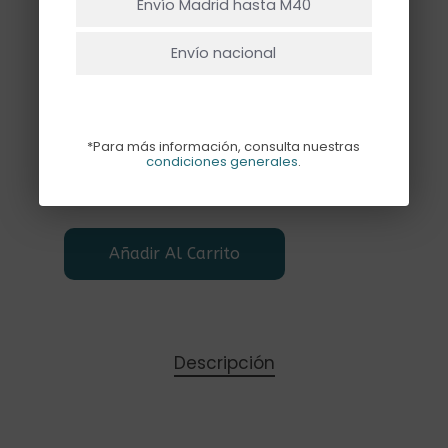
Envío Madrid hasta M40
Pack de 24 servilletas con flores azules y
Envío nacional
rojas fondo blanco, con el borde
ondulado en azul. Miden 11x19cm.
Hay existencias
*Para más información, consulta nuestras
condiciones generales
.
Añadir Al Carrito
Descripción