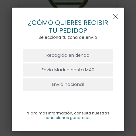
¿CÓMO QUIERES RECIBIR
TU PEDIDO?
Selecciona tu zona de envío
NO HAY PRODUCTOS EN EL CARRITO.
Recogida en tienda
Ir A La Tienda
SERVILLETA PALA – 18UD
Envío Madrid hasta M40
10,50
€
Envío nacional
Pack de 18 servilletas en forma de
paleta en color verde. Miden 10x19cm
*Para más información, consulta nuestras
condiciones generales
.
Perfecto para los amantes del deporte.