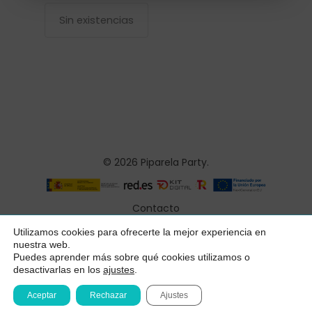
Sin existencias
© 2026 Piparela Party.
Contacto
Aviso legal
Utilizamos cookies para ofrecerte la mejor experiencia en
Subtotal:
0,00
€
nuestra web.
Política de privacidad
Puedes aprender más sobre qué cookies utilizamos o
desactivarlas en los
ajustes
.
Ver Carrito
Finalizar Compra
Condiciones generales
Aceptar
Rechazar
Ajustes
Declaración de accesibilidad