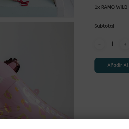
1x
RAMO WILD
Subtotal
Añadir Al