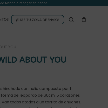
de Madrid o recoger en tienda.
CLOSE
CART
buscar
¡ELIGE TU ZONA DE ENVÍO!
NTOS
OUT YOU
WILD ABOUT YOU
 hinchado con helio compuesto por 1
en forma de leopardo de 60cm, 5 corazones
. Van todos atados a un tarrito de chuches.