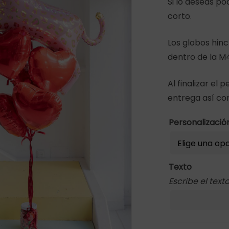
Si lo deseas p
corto.
Los globos hin
dentro de la M
r
Al finalizar el
entrega así co
Personalizaci
Texto
Escribe el tex