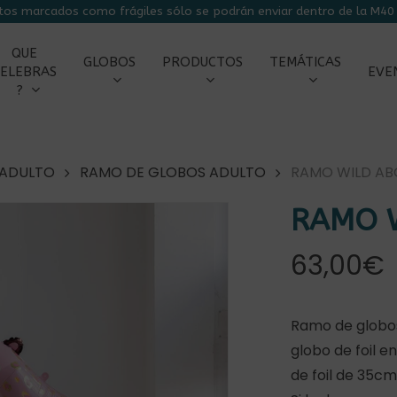
tos marcados como frágiles sólo se podrán enviar dentro de la M40 
CARRITO
QUE
GLOBOS
PRODUCTOS
TEMÁTICAS
ELEBRAS
EVE
?
 ADULTO
RAMO DE GLOBOS ADULTO
RAMO WILD AB
RAMO 
63,00
€
Ramo de globos
globo de foil 
de foil de 35cm