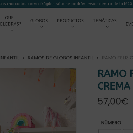
tos marcados como frágiles sólo se podrán enviar dentro de la M40 
CARRITO
QUE
GLOBOS
PRODUCTOS
TEMÁTICAS
ELEBRAS?
EV
NFANTIL
RAMOS DE GLOBOS INFANTIL
RAMO FELIZ 
RAMO 
CREMA 
57,00
€
r
NÚMERO