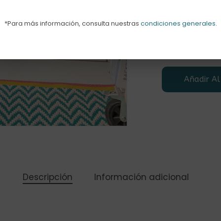
Subtotal
*Para más información, consulta nuestras
condiciones generales
.
Añadir Al
Descripción
Información adicional