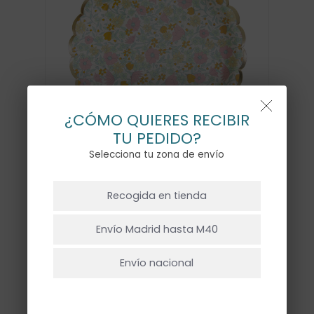
¿CÓMO QUIERES RECIBIR
TU PEDIDO?
Selecciona tu zona de envío
NO HAY PRODUCTOS EN EL CARRITO.
Recogida en tienda
PLATOS SHABBY GOLD –
Ir A La Tienda
8UD
Envío Madrid hasta M40
6,00
€
Envío nacional
Pack de 8 platos con estampado de