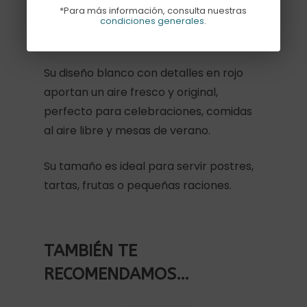
*Para más información, consulta nuestras
bonito pack de 6 platos postre rayas
condiciones generales
.
rojas. Miden 18cm
Su diseño blanco con detalles en rojo
aportan un aire fresco y original,
perfecto para celebraciones, comidas
al aire libre y mesas de verano.
Su tamaño es ideal para servir postres,
tartas, frutas o pequeñas raciones.
TAMBIÉN TE
RECOMENDAMOS…