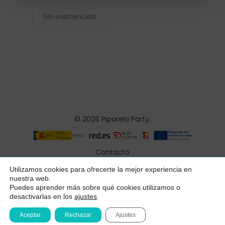
Sin existencias
© 2026 Piparela Party.
Contacto
Aviso legal
Utilizamos cookies para ofrecerte la mejor experiencia en
Subtotal:
0,00
€
nuestra web.
Política de privacidad
Puedes aprender más sobre qué cookies utilizamos o
desactivarlas en los
ajustes
.
Ver Carrito
Finalizar Compra
Condiciones generales
Aceptar
Rechazar
Ajustes
Declaración de accesibilidad