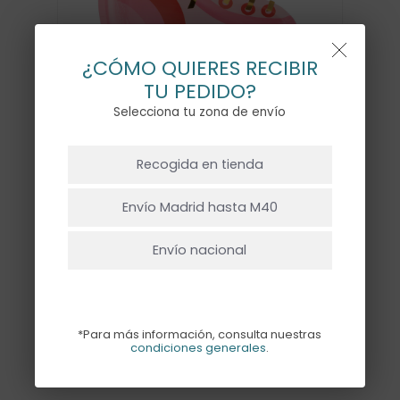
¿CÓMO QUIERES RECIBIR
TU PEDIDO?
Selecciona tu zona de envío
NO HAY PRODUCTOS EN EL CARRITO.
Recogida en tienda
Ir A La Tienda
PLATOS PATINES – 8UD
Envío Madrid hasta M40
11,50
€
Envío nacional
Despliega un poco de amor con nuestro
plato en forma de patín de ruedas con
*Para más información, consulta nuestras
condiciones generales
.
detalles en dorado. Este pack trae 8
unidades y mide 20x23cm