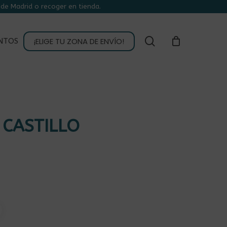
de Madrid o recoger en tienda.
CLOSE
CART
buscar
¡ELIGE TU ZONA DE ENVÍO!
NTOS
 CASTILLO