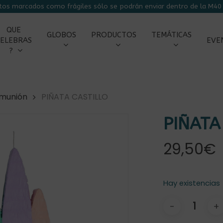
tos marcados como frágiles sólo se podrán enviar dentro de la M40 
CARRITO
QUE
GLOBOS
PRODUCTOS
TEMÁTICAS
ELEBRAS
EVE
?
omunión
PIÑATA CASTILLO
PIÑATA
29,50
€
Hay existencias