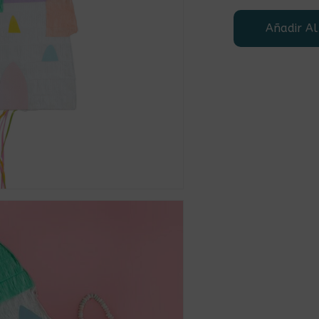
r
Añadir Al