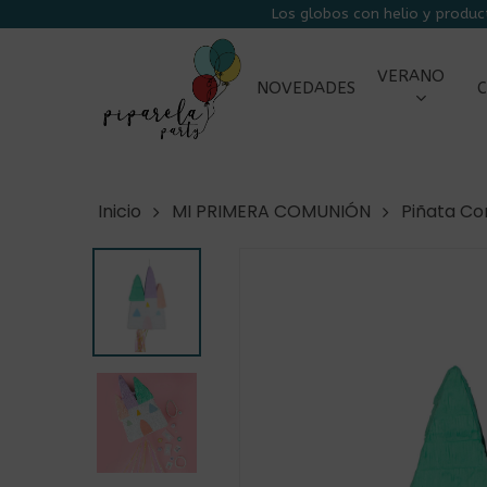
Skip
Los globos con helio y produc
to
main
VERANO
NOVEDADES
C
content
Inicio
MI PRIMERA COMUNIÓN
Piñata C