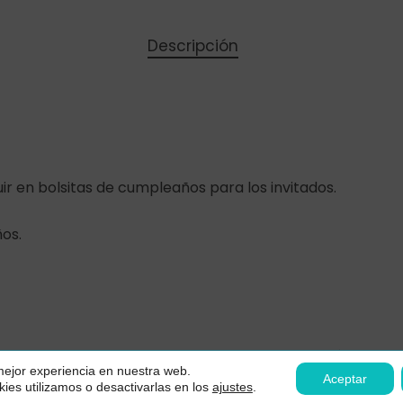
Descripción
uir en bolsitas de cumpleaños para los invitados.
os.
Subtotal:
Ver
Contacto
Aviso legal
Política de p
 mejor experiencia en nuestra web.
Declaración de accesibilidad
Aceptar
es utilizamos o desactivarlas en los
ajustes
.