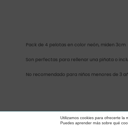
Pack de 4 pelotas en color neón, miden 3cm
Son perfectas para rellenar una piñata o incl
No recomendado para niños menores de 3 añ
© 2026 Piparela
Utilizamos cookies para ofrecerte la
Party.
Puedes aprender más sobre qué cooki