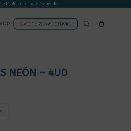
de Madrid o recoger en tienda.
CLOSE
CART
buscar
¡ELIGE TU ZONA DE ENVÍO!
NTOS
S NEÓN – 4UD
as