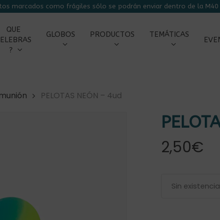
tos marcados como frágiles sólo se podrán enviar dentro de la M40 
CARRITO
QUE
GLOBOS
PRODUCTOS
TEMÁTICAS
ELEBRAS
EVE
?
omunión
PELOTAS NEÓN – 4ud
PELOTA
2,50
€
r
Sin existenci