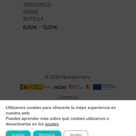
TERCIOPELO
VERDE
BOTELLA
Rango
8,00
€
-
12,00
€
de
precios:
desde
8,00€
hasta
12,00€
© 2026 Piparela Party.
Contacto
Aviso legal
Utilizamos cookies para ofrecerte la mejor experiencia en
Subtotal:
0,00
€
nuestra web.
Política de privacidad
Puedes aprender más sobre qué cookies utilizamos o
desactivarlas en los
ajustes
.
Ver Carrito
Finalizar Compra
Condiciones generales
Aceptar
Rechazar
Ajustes