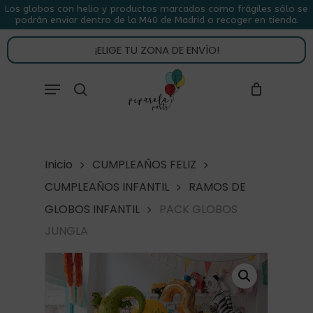
Skip
Los globos con helio y productos marcados como frágiles sólo se
podrán enviar dentro de la M40 de Madrid o recoger en tienda.
to
CLOSE
CARRITO
CART
main
¡ELIGE TU ZONA DE ENVÍO!
content
Close
Menu
buscar
Menu
Inicio
CUMPLEAÑOS FELIZ
CUMPLEAÑOS INFANTIL
RAMOS DE
GLOBOS INFANTIL
PACK GLOBOS
JUNGLA