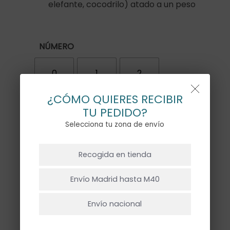
elefante, cocodrilo) atado a un peso
NÚMERO
0
1
2
¿CÓMO QUIERES RECIBIR
3
4
5
TU PEDIDO?
Selecciona tu zona de envío
6
7
8
NO HAY PRODUCTOS EN EL CARRITO.
Recogida en tienda
Ir A La Tienda
9
Envío Madrid hasta M40
Envío nacional
Personalización globo grande
*