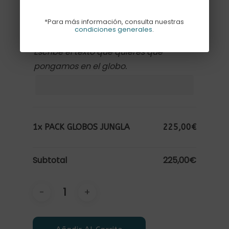
*Para más información, consulta nuestras
condiciones generales
.
Texto
Escribe el texto que quieres que
pongamos en el globo.
1x
PACK GLOBOS JUNGLA
225,00€
Subtotal
225,00€