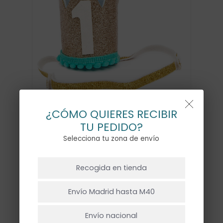
¿CÓMO QUIERES RECIBIR
TU PEDIDO?
MINI CORONA PRIMER
Selecciona tu zona de envío
CUMPLE
NO HAY PRODUCTOS EN EL CARRITO.
7,50
€
Recogida en tienda
Ir A La Tienda
Envío Madrid hasta M40
Sin existencias
Envío nacional