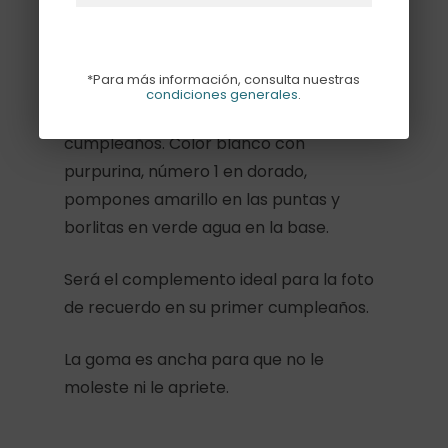
Descripción
*Para más información, consulta nuestras
condiciones generales
.
Mini corona con elástico para el primer
cumpleaños. Color blanco con
purpurina, número 1 en dorado,
pompones amarillo en las puntas y
borlitas en verde agua en la base.
Será el complemento ideal para la foto
de recuerdo en su primer cumpleaños.
La goma es ancha para que no le
moleste ni le apriete.