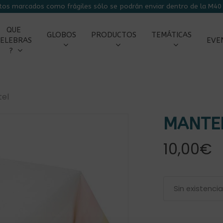
tos marcados como frágiles sólo se podrán enviar dentro de la M40 
CARRITO
QUE
GLOBOS
PRODUCTOS
TEMÁTICAS
ELEBRAS
EVE
?
tel
MANTEL
r
10,00
€
Sin existenci