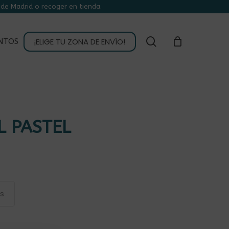
de Madrid o recoger en tienda.
CLOSE
CART
buscar
¡ELIGE TU ZONA DE ENVÍO!
NTOS
 PASTEL
as