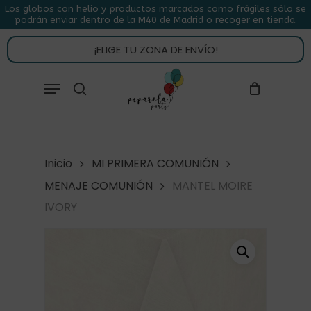
Skip
Los globos con helio y productos marcados como frágiles sólo se
podrán enviar dentro de la M40 de Madrid o recoger en tienda.
to
CLOSE
CARRITO
CART
main
¡ELIGE TU ZONA DE ENVÍO!
content
Close
Menu
buscar
Menu
Inicio
MI PRIMERA COMUNIÓN
MENAJE COMUNIÓN
MANTEL MOIRE
IVORY