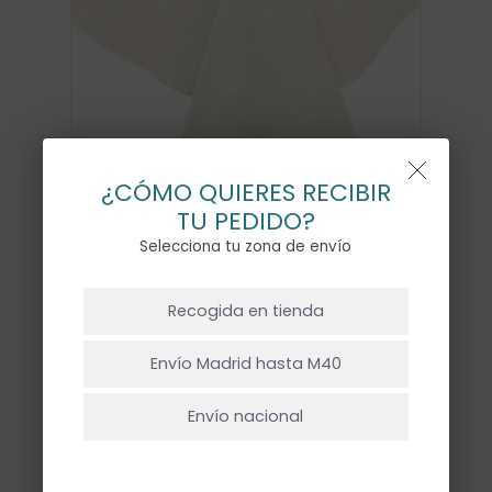
¿CÓMO QUIERES RECIBIR
TU PEDIDO?
Selecciona tu zona de envío
NO HAY PRODUCTOS EN EL CARRITO.
Recogida en tienda
Ir A La Tienda
Envío Madrid hasta M40
MANTEL MOIRE IVORY
14,00
€
Envío nacional