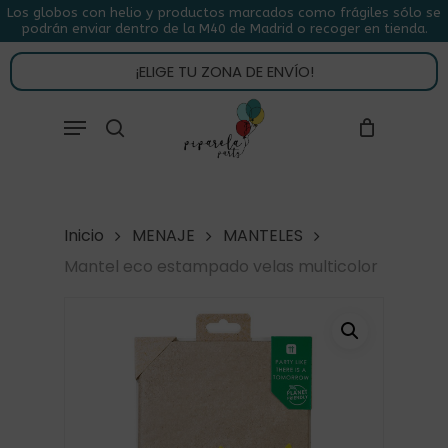
Skip
Los globos con helio y productos marcados como frágiles sólo se
podrán enviar dentro de la M40 de Madrid o recoger en tienda.
to
CLOSE
CARRITO
CART
main
¡ELIGE TU ZONA DE ENVÍO!
content
Close
Menu
buscar
Menu
Inicio
MENAJE
MANTELES
Mantel eco estampado velas multicolor