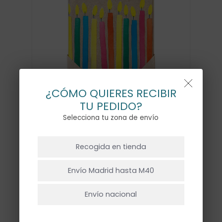
¿CÓMO QUIERES RECIBIR
TU PEDIDO?
Selecciona tu zona de envío
NO HAY PRODUCTOS EN EL CARRITO.
Recogida en tienda
MANTEL ECO ESTAMPADO
Ir A La Tienda
VELAS MULTICOLOR
Envío Madrid hasta M40
10,00
€
Envío nacional