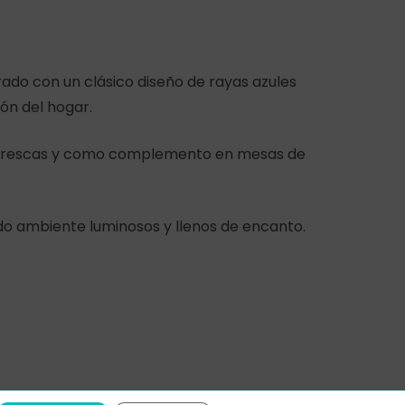
rado con un clásico diseño de rayas azules
cón del hogar.
s o frescas y como complemento en mesas de
do ambiente luminosos y llenos de encanto.
0,00
€
 Carrito
Finalizar Compra
rivacidad
Condiciones generales