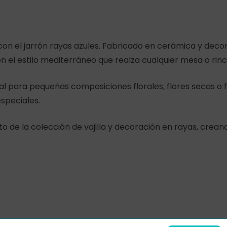
con el jarrón rayas azules. Fabricado en cerámica y deco
en el estilo mediterráneo que realza cualquier mesa o rin
ideal para pequeñas composiciones florales, flores seca
speciales.
 de la colección de vajilla y decoración en rayas, crean
Subtotal:
Ver
Contacto
Aviso legal
Política de p