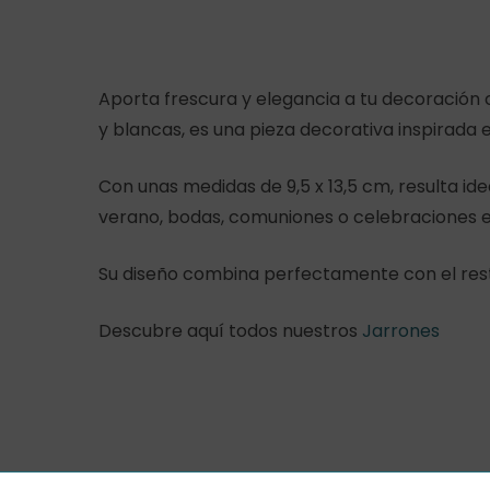
Aporta frescura y elegancia a tu decoración 
y blancas, es una pieza decorativa inspirada 
Con unas medidas de 9,5 x 13,5 cm, resulta 
verano, bodas, comuniones o celebraciones e
Su diseño combina perfectamente con el resto
Descubre aquí todos nuestros
Jarrones
© 2026 Piparela