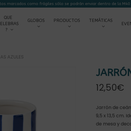
tos marcados como frágiles sólo se podrán enviar dentro de la M40 
CARRITO
QUE
GLOBOS
PRODUCTOS
TEMÁTICAS
ELEBRAS
EVE
?
AS AZULES
JARRÓN
12,50
€
Jarrón de ceám
r
9,5 x 13,5 cm. 
de mesa y dec