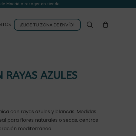
de Madrid o recoger en tienda.
CLOSE
CART
buscar
¡ELIGE TU ZONA DE ENVÍO!
NTOS
 RAYAS AZULES
ica con rayas azules y blancas. Medidas
Ideal para flores naturales o secas, centros
oración mediterránea.