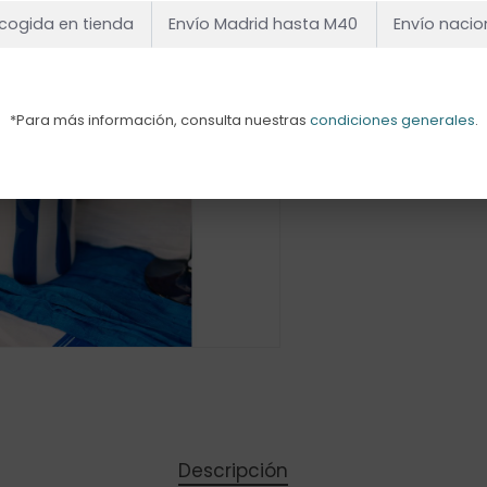
cogida en tienda
Envío Madrid hasta M40
Envío nacio
*Para más información, consulta nuestras
condiciones generales
.
Descripción