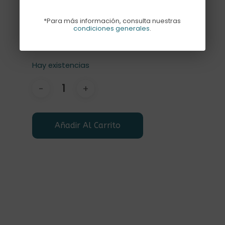
Nos encanta por su sencillez y tamaño.
*Para más información, consulta nuestras
Perfecta para decorar tiendas,
condiciones generales
.
escaparates y otros espacios.
Hay existencias
Añadir Al Carrito