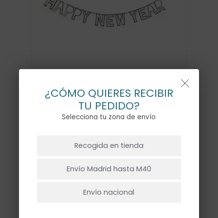
¿CÓMO QUIERES RECIBIR
TU PEDIDO?
GUIRNALDA H. NEW YEAR
Selecciona tu zona de envío
14,00
€
NO HAY PRODUCTOS EN EL CARRITO.
Recogida en tienda
Ir A La Tienda
Guirnalda con las siluetas de las letras
Envío Madrid hasta M40
de «Happy New Year» en purpurina plata
mide 2,4metros de largo
Envío nacional
aproximadamente.