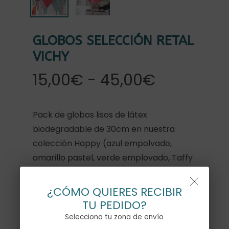
GLOBOS SELECCIÓN RETAL
VICHY
Rango
15,00
€
-
45,00
€
de
precios:
Pack de globos lisos de látex
desde
biodegradable de 30cm en nuestra
15,00€
colección Happy (azul empolvado,
hasta
amarillo pastel, verde emplovado, Taffy
45,00€
y lila emplovado), acompañados de
tiras de tela vichy.
¿CÓMO QUIERES RECIBIR
TU PEDIDO?
y listos
Los globos se envían sin hinchar
Selecciona tu zona de envío
para montar.