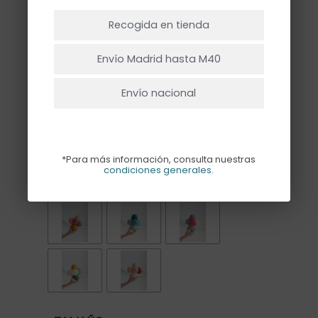
NO HAY PRODUCTOS EN EL CARRITO.
Recogida en tienda
Se recomienda hinchar los globos en
Ir A La Tienda
una tienda especializada, para
Envío Madrid hasta M40
garantizar su durabilidad y flotación.
Envío nacional
*La combinación de la foto es HAPPY.
*Para más información, consulta nuestras
condiciones generales
.
COMBINACIÓN COMUNIÓN 2026