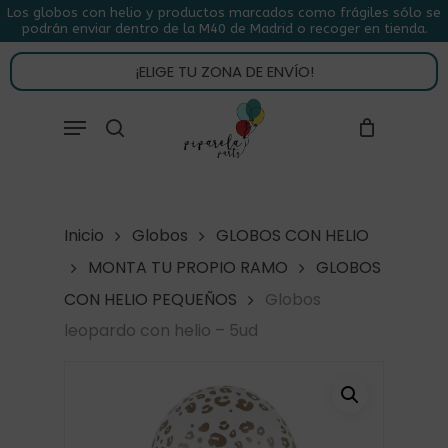
Skip
Los globos con helio y productos marcados como frágiles sólo se
podrán enviar dentro de la M40 de Madrid o recoger en tienda.
to
CLOSE
CARRITO
CART
main
¡ELIGE TU ZONA DE ENVÍO!
content
Close
Menu
buscar
Menu
Inicio
Globos
GLOBOS CON HELIO
MONTA TU PROPIO RAMO
GLOBOS
CON HELIO PEQUEÑOS
Globos
leopardo con helio – 5ud