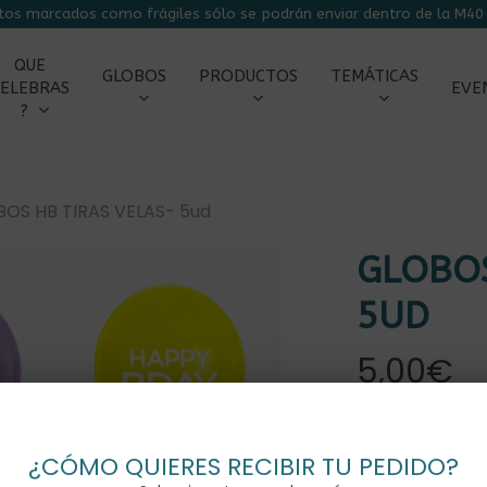
tos marcados como frágiles sólo se podrán enviar dentro de la M40 
CARRITO
QUE
GLOBOS
PRODUCTOS
TEMÁTICAS
ELEBRAS
EVE
?
OS HB TIRAS VELAS- 5ud
GLOBOS
r
5UD
5,00
€
Ya sea la fiest
¿CÓMO QUIERES RECIBIR TU PEDIDO?
globos destaca