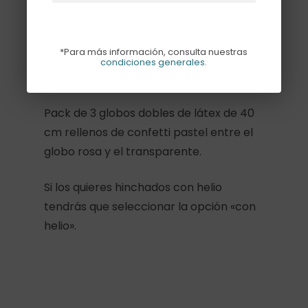
Sin existencias
*Para más información, consulta nuestras
condiciones generales
.
Descripción
Pack de 3 globos dobles de látex de 40
cm rellenos de confetti pastel entre el
globo rosa y el transparente.
Si los quieres hinchados con helio
tendrás que seleccionar la opción «con
helio».