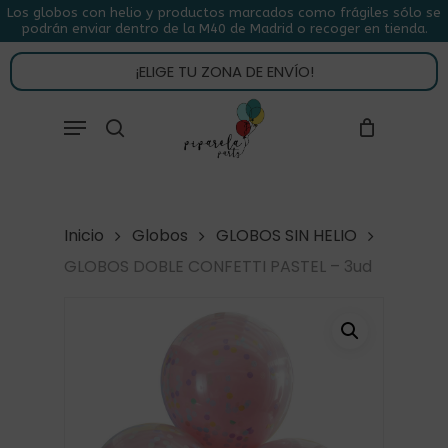
Skip
Los globos con helio y productos marcados como frágiles sólo se
podrán enviar dentro de la M40 de Madrid o recoger en tienda.
to
CLOSE
CARRITO
CART
main
¡ELIGE TU ZONA DE ENVÍO!
content
Close
Menu
buscar
Menu
Inicio
Globos
GLOBOS SIN HELIO
GLOBOS DOBLE CONFETTI PASTEL – 3ud