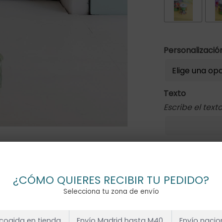
Personalizaci
Texto
Escribe el tex
1x
GLOBO XL P
¿CÓMO QUIERES RECIBIR TU PEDIDO?
Selecciona tu zona de envío
Subtotal
cogida en tienda
Envío Madrid hasta M40
Envío nacio