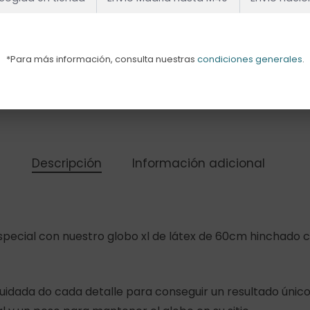
*Para más información, consulta nuestras
condiciones generales
.
Añadir Al
Descripción
Información adicional
pecial con nuestro globo xl de látex de 60cm hinchado c
uidada do cada detalle para conseguir un resultado úni