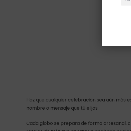
Haz que cualquier celebración sea aún más es
nombre o mensaje que tú elijas.
Cada globo se prepara de forma artesanal, c