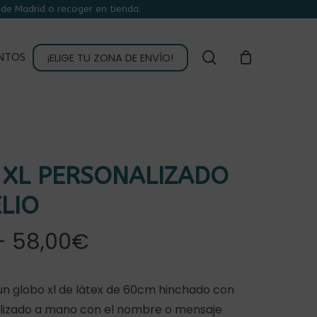
de Madrid o recoger en tienda.
CLOSE
CART
buscar
¡ELIGE TU ZONA DE ENVÍO!
NTOS
 XL PERSONALIZADO
LIO
Rango
-
58,00
€
de
precios:
n globo xl de látex de 60cm hinchado con
desde
alizado a mano con el nombre o mensaje