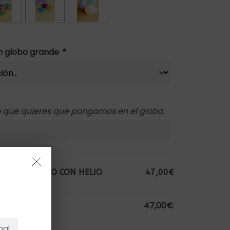
ón globo grande
*
to que quieres que pongamos en el globo.
ERSONALIZADO CON HELIO
47,00€
NO HAY PRODUCTOS EN EL CARRITO.
47,00€
Ir A La Tienda
nal