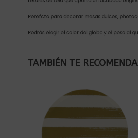
retales de tela que aporta un acabado origina
Perefcto para decorar mesas dulces, photoca
Podrás elegir el color del globo y el peso al q
TAMBIÉN TE RECOMEND