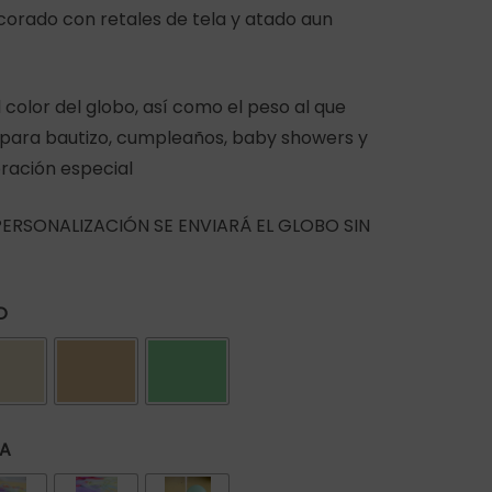
47,00€
corado con retales de tela y atado aun
hasta
58,00€
l color del globo, así como el peso al que
l para bautizo, cumpleaños, baby showers y
bración especial
 PERSONALIZACIÓN SE ENVIARÁ EL GLOBO SIN
O
 A