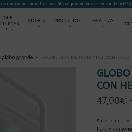
tos marcados como frágiles sólo se podrán enviar dentro de la M40 
CARRITO
QUE
GLOBOS
PRODUCTOS
TEMÁTICAS
ELEBRAS
EVE
?
n globo grande
GLOBO XL PERSONALIZADO CON HELIO
GLOBO
CON HE
47,00
€
Soprende con u
helio y person