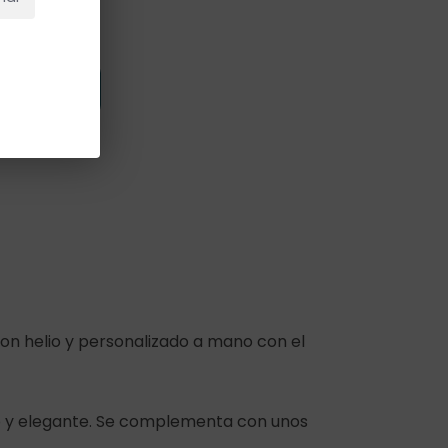
 Carrito
on helio y personalizado a mano con el
co y elegante. Se complementa con unos