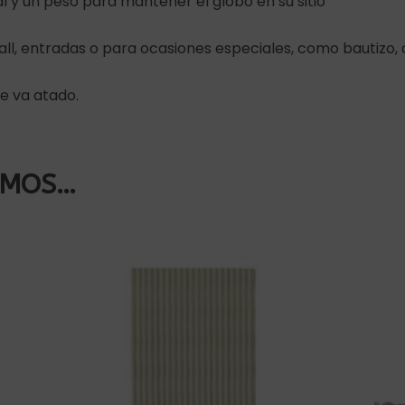
l y un peso para mantener el globo en su sitio
ll, entradas o para ocasiones especiales, como bautizo
ue va atado.
AMOS…