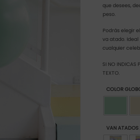
que desees, de
peso.
r
Podrás elegir e
va atado. Idea
cualquier cele
SI NO INDICAS
TEXTO.
COLOR GLOB
VAN ATADOS