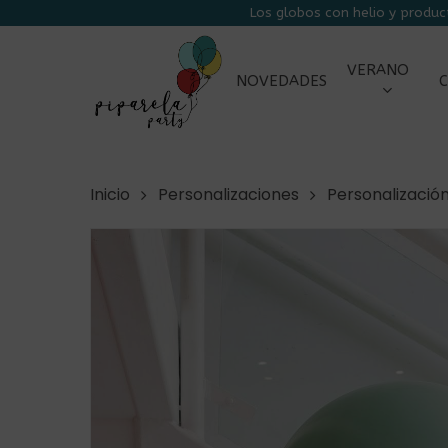
Skip
Los globos con helio y produc
to
main
VERANO
NOVEDADES
C
content
Inicio
Personalizaciones
Personalizació