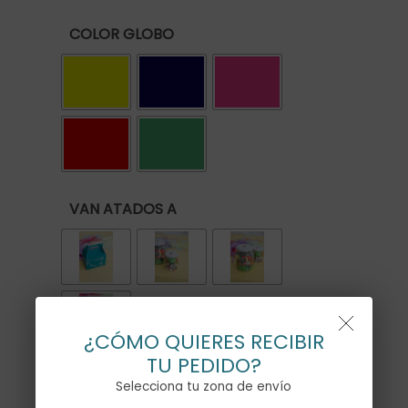
precios:
COLOR GLOBO
desde
38,00€
hasta
50,00€
VAN ATADOS A
¿CÓMO QUIERES RECIBIR
TU PEDIDO?
Selecciona tu zona de envío
Personalización globo grande
*