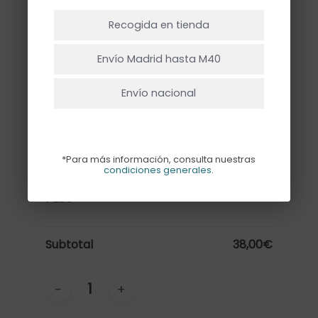
NO HAY PRODUCTOS EN EL CARRITO.
Recogida en tienda
Ir A La Tienda
Texto
Envío Madrid hasta M40
Escribe el texto que quieres que
Envío nacional
pongamos en el globo.
*Para más información, consulta nuestras
condiciones generales
.
1x
GLOBO XL HAPPY BDAY CON
38,00€
PESO
Subtotal
38,00€