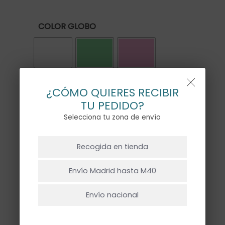
COLOR GLOBO
¿CÓMO QUIERES RECIBIR
Personalización globo grande
*
TU PEDIDO?
Selecciona tu zona de envío
NO HAY PRODUCTOS EN EL CARRITO.
Texto
Recogida en tienda
Escribe el texto que quieres que
Ir A La Tienda
pongamos en el globo.
Envío Madrid hasta M40
Envío nacional