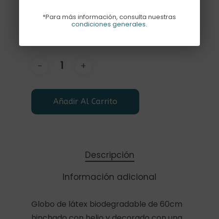
1x
GLOBO XL CON FLORES
40,00€
*Para más información, consulta nuestras
condiciones generales
.
Subtotal
40,00€
Añadir Al Carrito
Descripción
Información adicional
Globo de látex biodegradable de 60cm
hinchado con helio y decorado con una