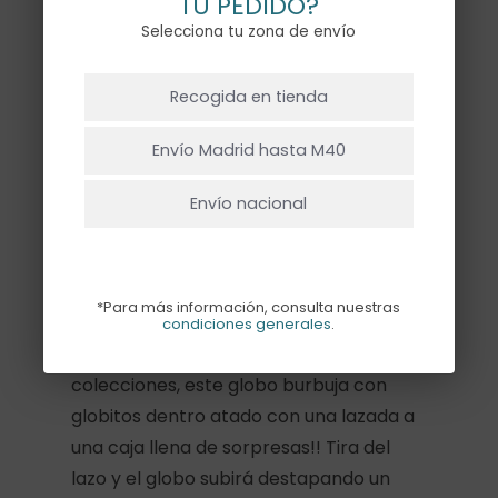
TU PEDIDO?
Selecciona tu zona de envío
Este producto no está disponible
NO HAY PRODUCTOS EN EL CARRITO.
Recogida en tienda
porque no quedan existencias.
Ir A La Tienda
Envío Madrid hasta M40
Envío nacional
Descripción
Información adicional
*Para más información, consulta nuestras
condiciones generales
.
Nuestro favorito de las últimas
colecciones, este globo burbuja con
globitos dentro atado con una lazada a
una caja llena de sorpresas!! Tira del
lazo y el globo subirá destapando un