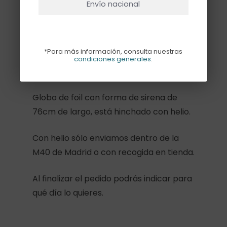
Envío nacional
Descripción
*Para más información, consulta nuestras
condiciones generales
.
Información adicional
Globo de foil con forma de sirena de
76cm de largo, está hinchado con helio.
Con helio sólo enviamos dentro de la
M40 de Madrid o con recogida en tienda.
Al finalizar el pedido podrás indicar para
qué día lo quieres.