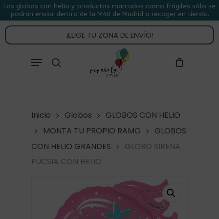
Skip
Los globos con helio y productos marcados como frágiles sólo se
podrán enviar dentro de la M40 de Madrid o recoger en tienda.
to
CLOSE
CARRITO
CART
main
¡ELIGE TU ZONA DE ENVÍO!
content
Close
Menu
buscar
Menu
Inicio
Globos
GLOBOS CON HELIO
MONTA TU PROPIO RAMO
GLOBOS
CON HELIO GRANDES
GLOBO SIRENA
FUCSIA CON HELIO