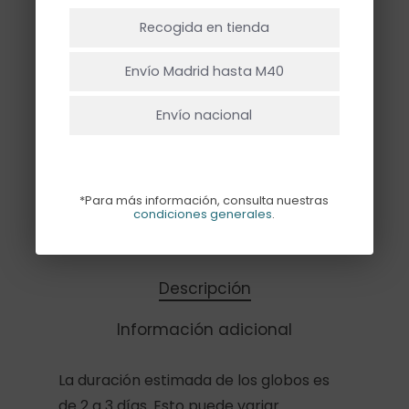
NO HAY PRODUCTOS EN EL CARRITO.
nacimientos, baby shower y primeros
Recogida en tienda
años.
Ir A La Tienda
Envío Madrid hasta M40
Hay existencias
Envío nacional
Añadir Al Carrito
*Para más información, consulta nuestras
condiciones generales
.
Descripción
Información adicional
La duración estimada de los globos es
de 2 a 3 días. Esto puede variar