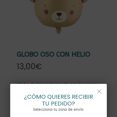
GLOBO OSO CON HELIO
13,00
€
Globo de foil en forma de oso hinchado
con helio, en color beige y marrón. Mide
¿CÓMO QUIERES RECIBIR
56x40cm
TU PEDIDO?
Selecciona tu zona de envío
Este globo es perfecto para