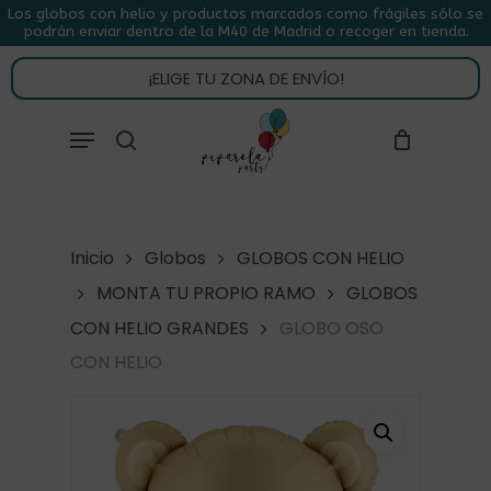
Skip
Los globos con helio y productos marcados como frágiles sólo se
podrán enviar dentro de la M40 de Madrid o recoger en tienda.
to
CLOSE
CARRITO
CART
main
¡ELIGE TU ZONA DE ENVÍO!
content
Close
Menu
buscar
Menu
Inicio
Globos
GLOBOS CON HELIO
MONTA TU PROPIO RAMO
GLOBOS
CON HELIO GRANDES
GLOBO OSO
CON HELIO