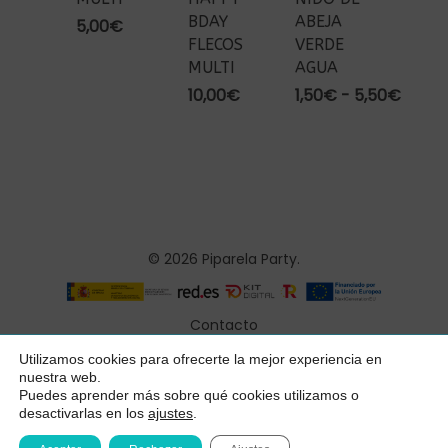
BDAY
ABEJA
5,00
€
FLECOS
VERDE
MULTI
AGUA
Rang
10,00
€
1,50
€
-
5,50
€
de
precio
desde
1,50€
hasta
5,50€
© 2026 Piparela Party.
Contacto
Aviso legal
Utilizamos cookies para ofrecerte la mejor experiencia en
Subtotal:
0,00
€
nuestra web.
Política de privacidad
Puedes aprender más sobre qué cookies utilizamos o
desactivarlas en los
ajustes
.
Ver Carrito
Finalizar Compra
Condiciones generales