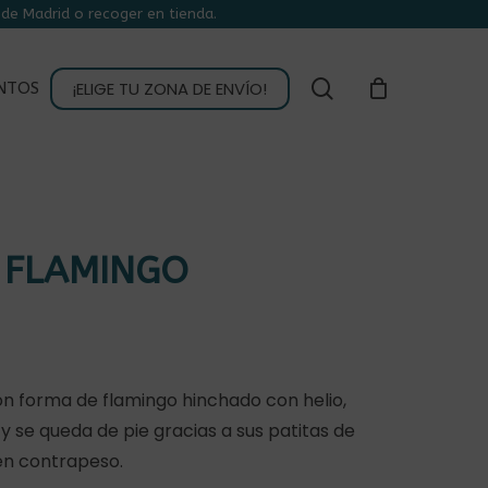
de Madrid o recoger en tienda.
CLOSE
CART
buscar
¡ELIGE TU ZONA DE ENVÍO!
NTOS
 FLAMINGO
on forma de flamingo hinchado con helio,
 se queda de pie gracias a sus patitas de
en contrapeso.