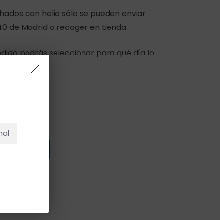
chados con helio sólo se pueden enviar
40 de Madrid o recoger en tienda.
 pedido podrás seleccionar para qué día lo
NO HAY PRODUCTOS EN EL CARRITO.
Ir A La Tienda
nal
 Carrito