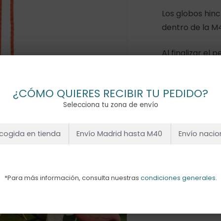
Los globos hin
dentro de la M
Al finalizar el
quieres.
Hay existencias
¿CÓMO QUIERES RECIBIR TU PEDIDO?
Selecciona tu zona de envío
cogida en tienda
Envío Madrid hasta M40
Envío nacio
Añadir Al
*Para más información, consulta nuestras
condiciones generales
.