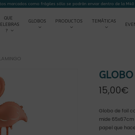
tos marcados como frágiles sólo se podrán enviar dentro de la M40 
CARRITO
QUE
GLOBOS
PRODUCTOS
TEMÁTICAS
ELEBRAS
EVE
?
LAMINGO
GLOBO
15,00
€
r
Globo de foil c
mide 65x67cm y
papel que hac