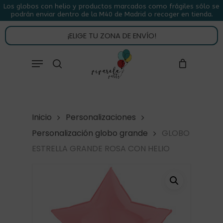
Skip
Los globos con helio y productos marcados como frágiles sólo se
podrán enviar dentro de la M40 de Madrid o recoger en tienda.
to
CLOSE
CARRITO
CART
main
¡ELIGE TU ZONA DE ENVÍO!
content
Close
Menu
buscar
Menu
Inicio
Personalizaciones
Personalización globo grande
GLOBO
ESTRELLA GRANDE ROSA CON HELIO