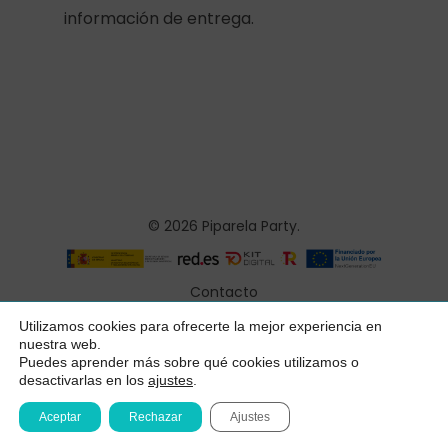
información de entrega.
© 2026 Piparela Party.
Contacto
Aviso legal
Utilizamos cookies para ofrecerte la mejor experiencia en
Subtotal:
0,00
€
nuestra web.
Política de privacidad
Puedes aprender más sobre qué cookies utilizamos o
desactivarlas en los
ajustes
.
Ver Carrito
Finalizar Compra
Condiciones generales
Aceptar
Rechazar
Ajustes
Declaración de accesibilidad