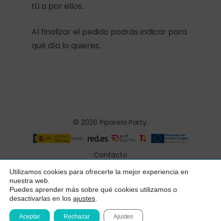
tú a por ellos.
Al finalizar el pedido podrás indicar para
qué día lo quieres.
© 2026 Piparela Party.
Contacto
Aviso legal
Utilizamos cookies para ofrecerte la mejor experiencia en
Subtotal:
0,00
€
nuestra web.
Política de privacidad
Puedes aprender más sobre qué cookies utilizamos o
desactivarlas en los
ajustes
.
Ver Carrito
Finalizar Compra
Condiciones generales
Aceptar
Rechazar
Ajustes