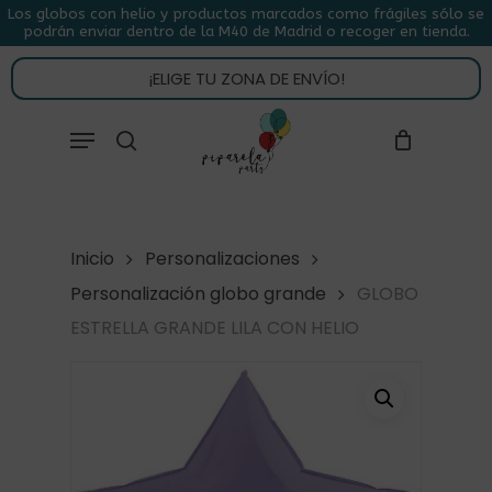
Skip
Los globos con helio y productos marcados como frágiles sólo se
podrán enviar dentro de la M40 de Madrid o recoger en tienda.
to
CLOSE
CARRITO
CART
main
¡ELIGE TU ZONA DE ENVÍO!
content
Close
Menu
buscar
Menu
Inicio
Personalizaciones
Personalización globo grande
GLOBO
ESTRELLA GRANDE LILA CON HELIO