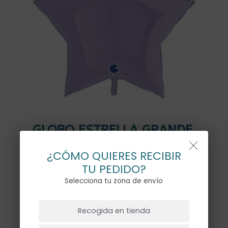
GLOBO ESTRELLA GRANDE
LILA CON HELIO
¿CÓMO QUIERES RECIBIR
19,50
€
TU PEDIDO?
Selecciona tu zona de envío
NO HAY PRODUCTOS EN EL CARRITO.
Sin existencias
Recogida en tienda
Ir A La Tienda