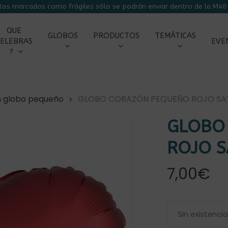
tos marcados como frágiles sólo se podrán enviar dentro de la M40 
CARRITO
QUE
GLOBOS
PRODUCTOS
TEMÁTICAS
ELEBRAS
EVE
?
n globo pequeño
GLOBO CORAZÓN PEQUEÑO ROJO SAT
GLOBO
ROJO S
7,00
€
r
Sin existenci