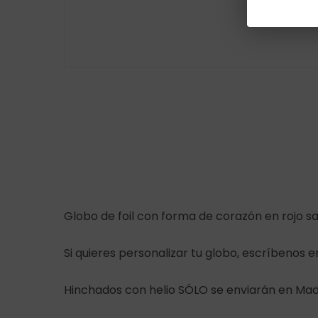
Globo de foil con forma de corazón en rojo sa
Si quieres personalizar tu globo, escríbenos 
Hinchados con helio SÓLO se enviarán en Madr