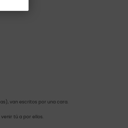
as), van escritos por una cara.
enir tú a por ellos.