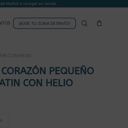
de Madrid o recoger en tienda.
CLOSE
CART
buscar
¡ELIGE TU ZONA DE ENVÍO!
NTOS
IN CON HELIO
 CORAZÓN PEQUEÑO
ATIN CON HELIO
as