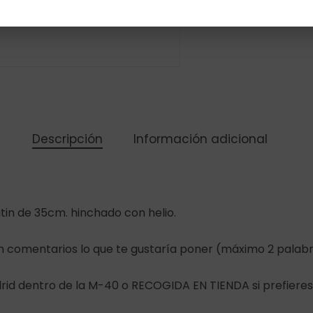
Descripción
Información adicional
tin de 35cm. hinchado con helio.
en comentarios lo que te gustaría poner (máximo 2 palabr
id dentro de la M-40 o RECOGIDA EN TIENDA si prefieres v