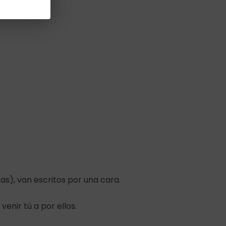
as), van escritos por una cara.
enir tú a por ellos.