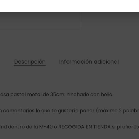
Descripción
Información adicional
rosa pastel metal de 35cm. hinchado con helio.
en comentarios lo que te gustaría poner (máximo 2 palabr
id dentro de la M-40 o RECOGIDA EN TIENDA si prefieres v