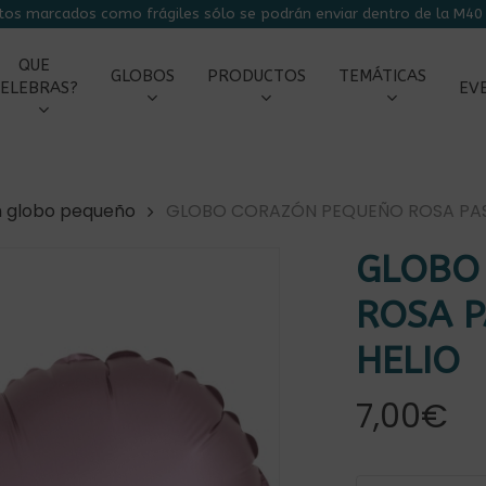
tos marcados como frágiles sólo se podrán enviar dentro de la M40 
CARRITO
QUE
GLOBOS
PRODUCTOS
TEMÁTICAS
ELEBRAS?
EV
n globo pequeño
GLOBO CORAZÓN PEQUEÑO ROSA PAS
GLOBO
ROSA P
HELIO
r
7,00
€