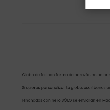
Globo de foil con forma de corazón en color 
Si quieres personalizar tu globo, escríbenos 
Hinchados con helio SÓLO se enviarán en Madr