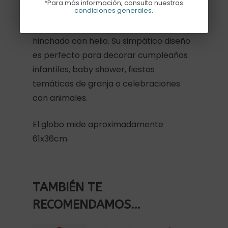
*Para más información, consulta nuestras
condiciones generales
.
Añade un toque adorable con este
globo de foil con forma de cerdito
hinchado con helio. Su simpático diseño
es perfecto para decorar cumpleaños
infantiles, baby shower, fiestas
temáticas de granja o celebraciones
con animales.
El globo mide aproximadamente
61x36cm.
TAMBIÉN TE
RECOMENDAMOS…