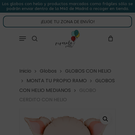
Skip
Los globos con helio y productos marcados como frágiles sólo se
podrán enviar dentro de la M40 de Madrid o recoger en tienda.
to
CLOSE
CARRITO
CART
main
¡ELIGE TU ZONA DE ENVÍO!
content
Close
Menu
buscar
Menu
Inicio
Globos
GLOBOS CON HELIO
MONTA TU PROPIO RAMO
GLOBOS
CON HELIO MEDIANOS
GLOBO
CERDITO CON HELIO