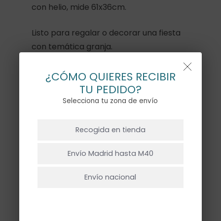
con helio, mide 61x36cm.
Listo para regalar o decorar una fiesta
con temática granja.
Hay existencias
¿CÓMO QUIERES RECIBIR
TU PEDIDO?
Selecciona tu zona de envío
NO HAY PRODUCTOS EN EL CARRITO.
Añadir Al Carrito
Recogida en tienda
Ir A La Tienda
Envío Madrid hasta M40
Envío nacional
Descripción
Información adicional