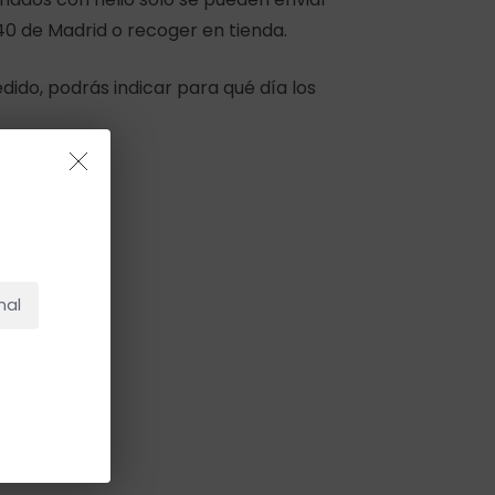
40 de Madrid o recoger en tienda.
pedido, podrás indicar para qué día los
as
NO HAY PRODUCTOS EN EL CARRITO.
Ir A La Tienda
nal