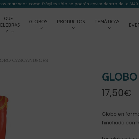
tos marcados como frágiles sólo se podrán enviar dentro de la M40 
CARRITO
QUE
GLOBOS
PRODUCTOS
TEMÁTICAS
ELEBRAS
EVE
?
OBO CASCANUECES
GLOBO
17,50
€
r
Globo en forma
hinchado con h
Los globos hin