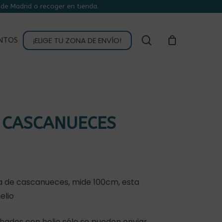
de Madrid o recoger en tienda.
CLOSE
CART
buscar
¡ELIGE TU ZONA DE ENVÍO!
NTOS
 CASCANUECES
 de cascanueces, mide 100cm, esta
elio
chados con helio sólo se pueden enviar