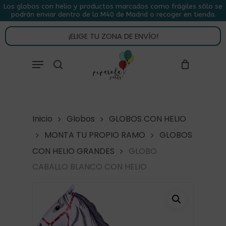
Skip
Los globos con helio y productos marcados como frágiles sólo se
podrán enviar dentro de la M40 de Madrid o recoger en tienda.
to
CLOSE
CARRITO
CART
main
¡ELIGE TU ZONA DE ENVÍO!
content
Close
Menu
buscar
Menu
Inicio
Globos
GLOBOS CON HELIO
MONTA TU PROPIO RAMO
GLOBOS
CON HELIO GRANDES
GLOBO
CABALLO BLANCO CON HELIO