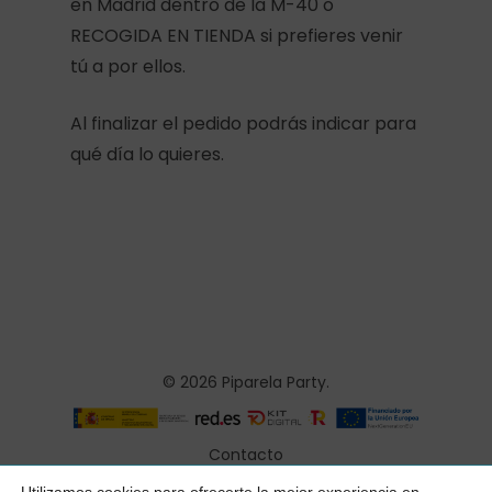
en Madrid dentro de la M-40 o
RECOGIDA EN TIENDA si prefieres venir
tú a por ellos.
Al finalizar el pedido podrás indicar para
qué día lo quieres.
© 2026 Piparela Party.
Contacto