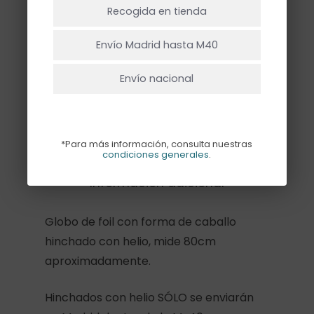
Recogida en tienda
Ir A La Tienda
Envío Madrid hasta M40
Añadir Al Carrito
Envío nacional
*Para más información, consulta nuestras
Descripción
condiciones generales
.
Información adicional
Globo de foil con forma de caballo
hinchado con helio, mide 80cm
aproximadamente.
Hinchados con helio SÓLO se enviarán