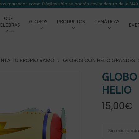
tos marcados como frágiles sólo se podrán enviar dentro de la M40 
CARRITO
QUE
GLOBOS
PRODUCTOS
TEMÁTICAS
ELEBRAS
EVE
?
NTA TU PROPIO RAMO
GLOBOS CON HELIO GRANDES
GLOBO
HELIO
15,00
€
r
Sin existenci