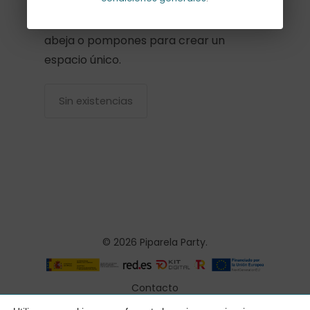
decorar cualquier tipo de fiesta,
combínalas con más farolillos, nidos de
abeja o pompones para crear un
espacio único.
Sin existencias
© 2026 Piparela Party.
Contacto