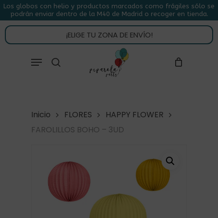
Skip
Los globos con helio y productos marcados como frágiles sólo se
podrán enviar dentro de la M40 de Madrid o recoger en tienda.
to
CLOSE
CARRITO
CART
main
¡ELIGE TU ZONA DE ENVÍO!
content
Close
Menu
buscar
Menu
Inicio
FLORES
HAPPY FLOWER
FAROLILLOS BOHO – 3UD