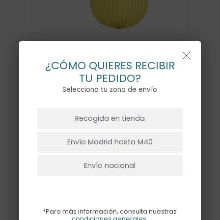
¿CÓMO QUIERES RECIBIR
FAROLILLOS BOHO – 3UD
TU PEDIDO?
7,50
€
Selecciona tu zona de envío
NO HAY PRODUCTOS EN EL CARRITO.
Recogida en tienda
Pack de 3 farolillos de papel en naranja,
Ir A La Tienda
rosa y amarillo, cada una de un tamaño
Envío Madrid hasta M40
diferente (31cm, 23cm y 19cm). El
Envío nacional
producto viene plegado listo para abrir
y montar, NO INCLUYE CUERDA.
Una forma sencilla y rápida para
*Para más información, consulta nuestras
condiciones generales
.