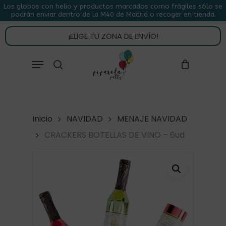
Skip
Los globos con helio y productos marcados como frágiles sólo se
podrán enviar dentro de la M40 de Madrid o recoger en tienda.
to
CLOSE
CARRITO
CART
main
¡ELIGE TU ZONA DE ENVÍO!
content
Close
Menu
buscar
Menu
Inicio
NAVIDAD
MENAJE NAVIDAD
CRACKERS BOTELLAS DE VINO – 6ud