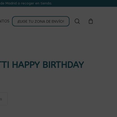
de Madrid o recoger en tienda.
CLOSE
CART
buscar
¡ELIGE TU ZONA DE ENVÍO!
NTOS
TI HAPPY BIRTHDAY
as