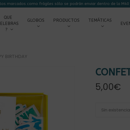
tos marcados como frágiles sólo se podrán enviar dentro de la M40 
CARRITO
QUE
GLOBOS
PRODUCTOS
TEMÁTICAS
ELEBRAS
EVE
?
PY BIRTHDAY
CONFET
5,00
€
r
Sin existenci