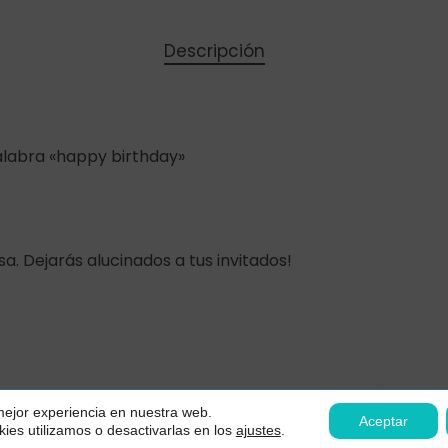
Descripción
palabra «happy birthday»
a. Dejarás alucinados a tus invitados!
Subtotal:
Ver
Contacto
Aviso legal
Política de p
 mejor experiencia en nuestra web.
Declaración de accesibilidad
Aceptar
es utilizamos o desactivarlas en los
ajustes
.