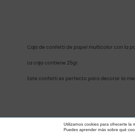
Caja de confetti de papel multicolor con la 
La caja contiene 25gr.
Este confetti es perfecto para decorar la mes
© 2026 Piparela
Utilizamos cookies para ofrecerte la
Party.
Puedes aprender más sobre qué cooki