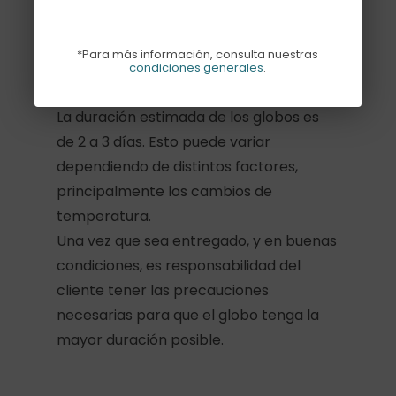
Descripción
*Para más información, consulta nuestras
Información adicional
condiciones generales
.
La duración estimada de los globos es
de 2 a 3 días. Esto puede variar
dependiendo de distintos factores,
principalmente los cambios de
temperatura.
Una vez que sea entregado, y en buenas
condiciones, es responsabilidad del
cliente tener las precauciones
necesarias para que el globo tenga la
mayor duración posible.