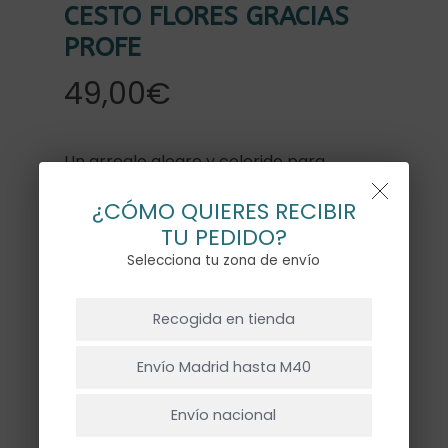
CESTO FLORES GRACIAS
PROFE
49,00
€
Un arreglo alegre y colorido para
sorprender a una profe especial. Este
¿CÓMO QUIERES RECIBIR
hermoso capazo trae 5 flores hechas
TU PEDIDO?
de globos, junto a una tarjeta.
Selecciona tu zona de envío
NO HAY PRODUCTOS EN EL CARRITO.
Recogida en tienda
Ir A La Tienda
Envío Madrid hasta M40
Añadir Al Carrito
Envío nacional