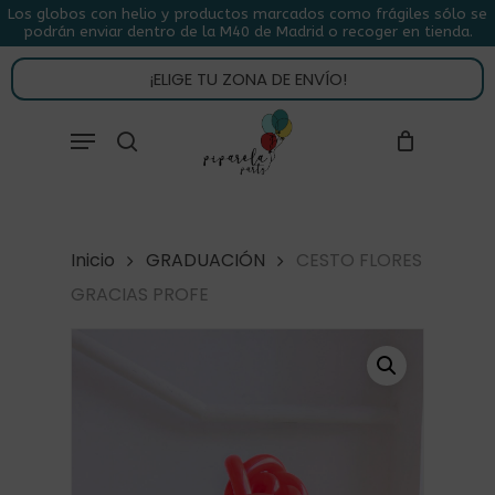
Skip
Los globos con helio y productos marcados como frágiles sólo se
podrán enviar dentro de la M40 de Madrid o recoger en tienda.
to
CLOSE
CARRITO
CART
main
¡ELIGE TU ZONA DE ENVÍO!
content
Close
Menu
buscar
Menu
Inicio
GRADUACIÓN
CESTO FLORES
GRACIAS PROFE