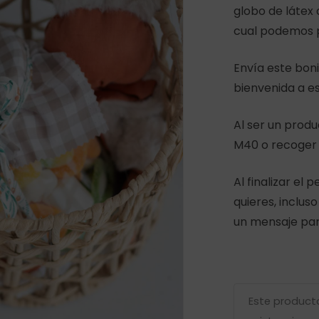
globo de látex 
cual podemos 
Envía este boni
bienvenida a e
Al ser un produ
M40 o recoger 
r
Al finalizar el 
quieres, inclus
un mensaje para
Este product