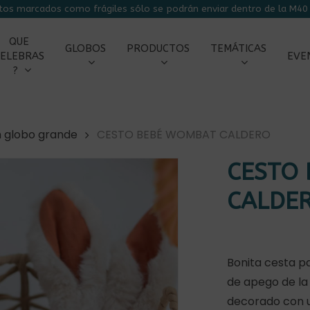
tos marcados como frágiles sólo se podrán enviar dentro de la M40 
CARRITO
QUE
GLOBOS
PRODUCTOS
TEMÁTICAS
ELEBRAS
EVE
?
n globo grande
CESTO BEBÉ WOMBAT CALDERO
CESTO
CALDE
Bonita cesta p
de apego de la
decorado con un