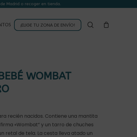
de Madrid o recoger en tienda.
CLOSE
CART
buscar
¡ELIGE TU ZONA DE ENVÍO!
NTOS
 BEBÉ WOMBAT
RO
ara recién nacidos. Contiene una mantita
 firma «Wombat” y un tarro de chuches
 retal de tela. La cesta lleva atado un