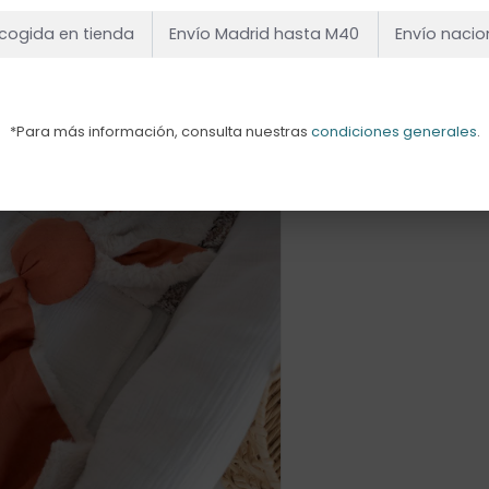
cogida en tienda
Envío Madrid hasta M40
Envío nacio
*Para más información, consulta nuestras
condiciones generales
.