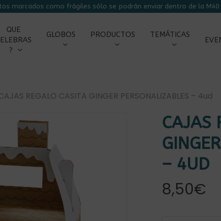
tos marcados como frágiles sólo se podrán enviar dentro de la M40 
CARRITO
QUE
GLOBOS
PRODUCTOS
TEMÁTICAS
ELEBRAS
EVE
?
CAJAS REGALO CASITA GINGER PERSONALIZABLES – 4ud
CAJAS 
GINGER
– 4UD
8,50
€
r