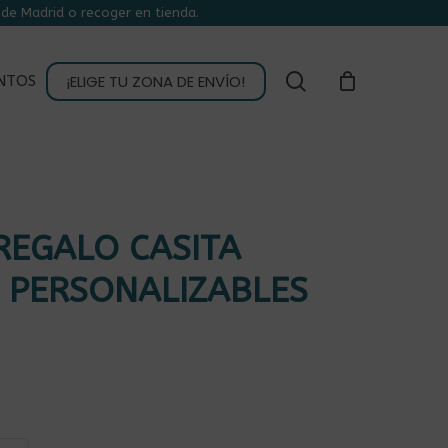
de Madrid o recoger en tienda.
CLOSE
CART
buscar
¡ELIGE TU ZONA DE ENVÍO!
NTOS
REGALO CASITA
 PERSONALIZABLES