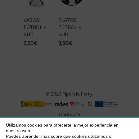
VASOS
PLATOS
FÚTBOL –
FÚTBOL –
6UD
6UD
3,50
€
3,50
€
© 2026 Piparela Party.
Contacto
Aviso legal
Utilizamos cookies para ofrecerte la mejor experiencia en
Subtotal:
0,00
€
nuestra web.
Política de privacidad
Puedes aprender más sobre qué cookies utilizamos o