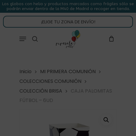
Skip
Los globos con helio y productos marcados como frágiles sólo se
podrán enviar dentro de la M40 de Madrid o recoger en tienda.
to
CLOSE
CARRITO
CART
main
¡ELIGE TU ZONA DE ENVÍO!
content
Close
Menu
buscar
Menu
Inicio
MI PRIMERA COMUNIÓN
COLECCIONES COMUNIÓN
COLECCIÓN BRISA
CAJA PALOMITAS
FÚTBOL – 6UD