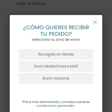
mide 7x7x12cm.
Perfecta para rellenar de palomitas,
chuches o cualquier snack.
¿CÓMO QUIERES RECIBIR
TU PEDIDO?
Hay existencias
Selecciona tu zona de envío
NO HAY PRODUCTOS EN EL CARRITO.
Recogida en tienda
Ir A La Tienda
Añadir Al Carrito
Envío Madrid hasta M40
Envío nacional
Descripción
*Para más información, consulta nuestras
condiciones generales
.
Caja de palomitas con estampado de