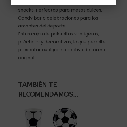
fútbol, ideal para decorar y presentar
snacks. Perfectas para mesas dulces,
Candy bar o celebraciones para los
amantes del deporte.
Estas cajas de palomitas son ligeras,
prácticas y decorativas, lo que permite
presentar cualquier aperitivo de forma
original.
TAMBIÉN TE
RECOMENDAMOS…