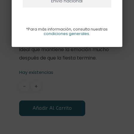
Pack de 8 bolsas de papel con
Envío nacional
estampado de león , mide 17×12,5x5cm.
Perfecta para repartir dulces, esta
*Para más información, consulta nuestras
bolsa añade un toque salvaje a tu
condiciones generales
.
celebración. Es un recuerdo de fiesta
ideal que mantiene la emoción mucho
después de que la fiesta termine.
Hay existencias
Añadir Al Carrito